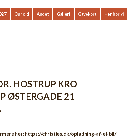
2027
Ophold
Andet
Galleri
Gavekort
Her bor vi
SDR. HOSTRUP KRO
UP ØSTERGADE 21
Å
ærmere her:
https://christies.dk/opladning-af-el-bil/