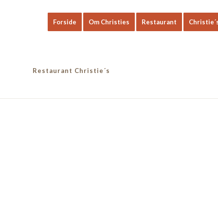
Forside
Om Christies
Restaurant
Christie´
Restaurant Christie´s